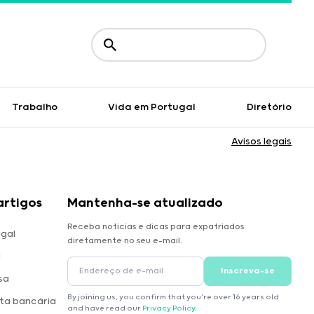
Trabalho
Vida em Portugal
Diretório
Avisos legais
artigos
Mantenha-se atualizado
Receba notícias e dicas para expatriados
gal
diretamente no seu e-mail.
l
Inscreva-se
sa
By joining us, you confirm that you're over 16 years old
ta bancária
and have read our
Privacy Policy
.