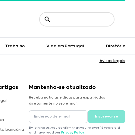
Trabalho
Vida em Portugal
Diretório
Avisos legais
artigos
Mantenha-se atualizado
Receba notícias e dicas para expatriados
gal
diretamente no seu e-mail.
l
Inscreva-se
sa
By joining us, you confirm that you're over 16 years old
ta bancária
and have read our
Privacy Policy
.