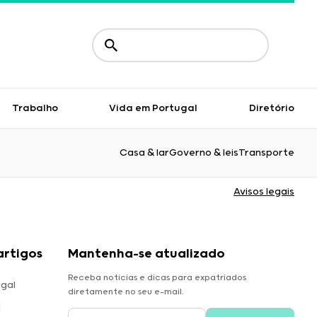
Trabalho
Vida em Portugal
Diretório
Casa & lar
Governo & leis
Transporte
Avisos legais
artigos
Mantenha-se atualizado
Receba notícias e dicas para expatriados
gal
diretamente no seu e-mail.
l