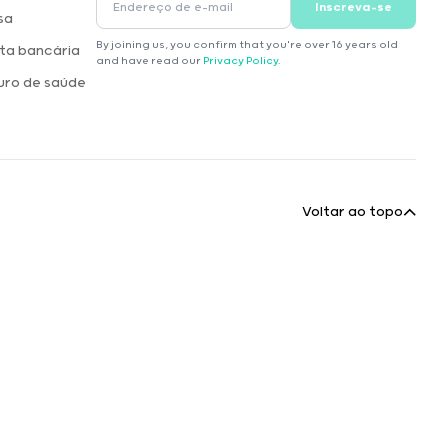
Inscreva-se
sa
By joining us, you confirm that you're over 16 years old
ta bancária
and have read our
Privacy Policy
.
uro de saúde
Voltar ao topo