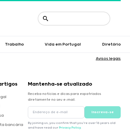
Trabalho
Vida em Portugal
Diretório
Avisos legais
artigos
Mantenha-se atualizado
Receba notícias e dicas para expatriados
gal
diretamente no seu e-mail.
l
Inscreva-se
sa
By joining us, you confirm that you're over 16 years old
ta bancária
and have read our
Privacy Policy
.