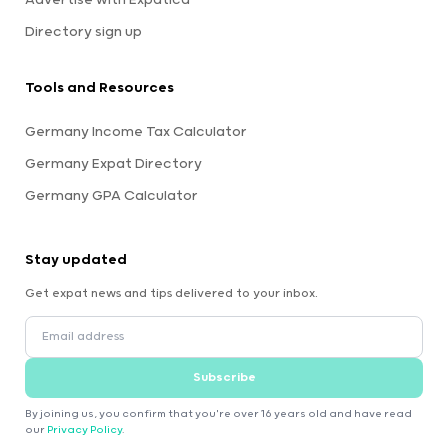
Advertise with Expatica
Directory sign up
Tools and Resources
Germany Income Tax Calculator
Germany Expat Directory
Germany GPA Calculator
Stay updated
Get expat news and tips delivered to your inbox.
Subscribe
By joining us, you confirm that you're over 16 years old and have read
our
Privacy Policy
.